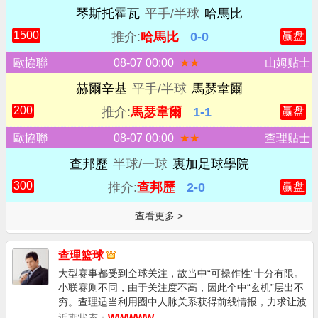
琴斯托霍瓦
平手/半球
哈馬比
1500
0-0
推介:
哈馬比
赢盘
歐協聯
08-07 00:00
★★
山姆贴士
士
赫爾辛基
平手/半球
馬瑟韋爾
200
1-1
推介:
馬瑟韋爾
赢盘
歐協聯
08-07 00:00
★★
查理贴士
士
查邦歷
半球/一球
裏加足球學院
300
2-0
推介:
查邦歷
赢盘
查看更多 >
查理篮球
大型赛事都受到全球关注，故当中“可操作性”十分有限。
小联赛则不同，由于关注度不高，因此个中“玄机”层出不
穷。查理适当利用圈中人脉关系获得前线情报，力求让波
友在小联赛中有大收获。