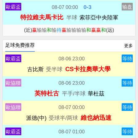
0-3
歐霸盃
输盘
08-07 00:00
特拉維夫馬卡比
半球
索菲亞中央陸軍
(近)
赢
输
输
和
输
待
赢
输
输
输
输
和
赢
赢
和
(远)
足球免费推荐
更多
歐霸盃
08-06 23:00
等待
CS卡拉奧華大學
古比斯
受半球
歐協聯
08-06 23:00
等待
英特杜古
平手/半球
華杜茲
歐協聯
08-07 00:00
等待
維也納迅速
派德(中)
受球半/两球
歐霸盃
08-07 01:00
等待