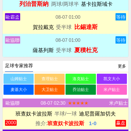
列治普斯納
两球/两球半
基卡拉斯域卡
歐霸盃
08-07 01:00
等待
比錫達斯
賀拉戴克
受半球
歐協聯
08-07 01:00
等待
夏積杜克
薩基列斯
受半球
足球专家推荐
更多
山姆贴士
查理贴士
洛克贴士
凯文大小
麦基大小
大卫贴士
乔治贴士
米卢贴士
士
歐協聯
08-07 02:30
★★★★★
米卢贴士
班查奴卡波拉斯
半球/一球
迪尼普羅加切夫
2000
1-0
推介:
班查奴卡波拉斯
赢盘