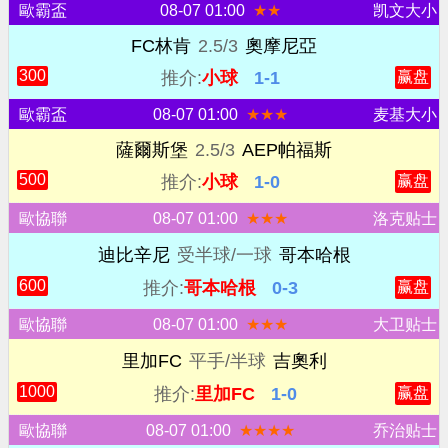
士
歐霸盃
08-07 01:00
★★
凯文大小
FC林肯
2.5/3
奧摩尼亞
300
1-1
推介:
小球
赢盘
歐霸盃
08-07 01:00
★★★
麦基大小
士
薩爾斯堡
2.5/3
AEP帕福斯
500
1-0
推介:
小球
赢盘
歐協聯
08-07 01:00
★★★
洛克贴士
士
迪比辛尼
受半球/一球
哥本哈根
600
0-3
推介:
哥本哈根
赢盘
歐協聯
08-07 01:00
★★★
大卫贴士
士
里加FC
平手/半球
吉奧利
1000
1-0
推介:
里加FC
赢盘
歐協聯
08-07 01:00
★★★★
乔治贴士
士