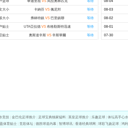
卢篮球
華迪里祖
VS
烏拉奧林匹克
等待
08-04
文大小
卡納芬
VS
佩尼邦
等待
08-03
基大小
弗林特鎮
VS
巴里鎮聯
等待
08-02
卢贴士
UTA亞拉德
VS
布格勒斯特迅速
等待
08-01
卫贴士
奧斯達辛斯
VS
辛斯華爾
等待
07-30
水竞技
|
金巴伦足球推介
|
足球宝典独家猛料
|
英皇足球推介
|
乐趣足球
|
体坛高手心
盈体育贴士
|
竞彩体坛
|
德胜球道内幕
|
智博球讯
|
香港经典球网
|
球彩飞扬足球
|
鸿