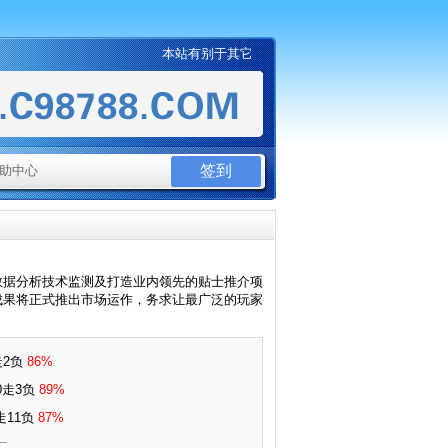
本站有别于其它新兴网站的不同之处.舍得投入大量精力、
签到
助中心
数据分析技术监测及打造业内领先的贴士推介项
成果将正式推出市场运作，务求让最广泛的玩家
走2负
86%
0走3负
89%
走11负
87%