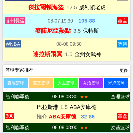
傑拉爾頓海盜
12.5
威利頓老虎
105-88
菲州長盃
赢盘
08-07 19:30
麥諾尼亞熱點
3.5
保特斯
WNBA
08-08 09:30
等待
達拉斯飛翼
1.5
金州女武神
篮球专家推荐
更多
查理篮球
麦基篮球
大卫篮球
乔治篮球
米卢篮球
球
智利聯季後
08-08 08:30
★★
查理篮球
巴拉斯港
1.5
ABA安庫德
300
82-86
推介:
ABA安庫德
赢盘
球
智利聯季後
08-08 08:00
★★
麦基篮球