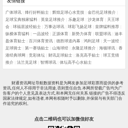
友情链接
广体球讯
|
烽行好料贴士
|
辉煌足球心水竞技
|
金巴伦足球推介
|
足球宝典独家猛料
|
英皇足球推介
|
乐趣足球
|
沙龙体育
|
天王球
会
|
球福居波经贴士
|
万事达球讯
|
球彩飞扬足球
|
皇牌猛料推荐
|
纵横体育猛料
|
一品波经
|
正源体育
|
新势力体育
|
联盟球讯
|
迪丰
盈体育贴士
|
百川体育资讯
|
德胜球道内幕
|
鸿利足球
|
天一波经
|
足球骑士
|
第一赛场贴士
|
山海球经
|
永隆足球推介
|
海顿球讯
|
香
港经典球网
|
竞彩体坛
|
财讯足球贴士
|
洛克高手贴士
|
球王竞猜
推介
|
法兰克足球
|
智博球讯
|
体坛高手心水贴士
财通资讯网址导航数据资料是为网友参加足球彩票而提供的参考
资讯,任何人不得用于非法用途,否则责任自负.本网所登载广告均为广
告客户的个人意见及表达方式,和本网无任何关系.链接的广告不得违反
国家法律规定,如有违者,本网有权随时予以删除,并保留与有关部门合
作追究的权利。
点击二维码也可以加微信好友