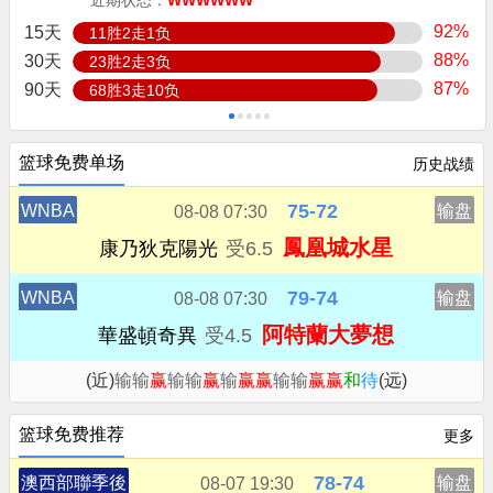
近期状态：
W
W
W
W
W
W
92%
15天
15
11胜2走1负
88%
30天
30
23胜2走3负
87%
90天
90
68胜3走10负
篮球免费单场
历史战绩
75-72
WNBA
输盘
08-08 07:30
鳳凰城水星
康乃狄克陽光
受6.5
79-74
WNBA
输盘
08-08 07:30
阿特蘭大夢想
華盛頓奇異
受4.5
(近)
输
输
赢
输
输
赢
输
赢
赢
输
输
赢
赢
和
待
(远)
篮球免费推荐
更多
78-74
澳西部聯季後
输盘
08-07 19:30