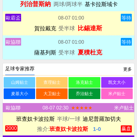
列治普斯納
两球/两球半
基卡拉斯域卡
歐霸盃
08-07 01:00
等待
比錫達斯
賀拉戴克
受半球
歐協聯
08-07 01:00
等待
夏積杜克
薩基列斯
受半球
足球专家推荐
更多
山姆贴士
查理贴士
洛克贴士
凯文大小
麦基大小
大卫贴士
乔治贴士
米卢贴士
士
歐協聯
08-07 02:30
★★★★★
米卢贴士
班查奴卡波拉斯
半球/一球
迪尼普羅加切夫
2000
1-0
推介:
班查奴卡波拉斯
赢盘