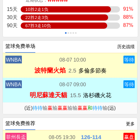
近期状态：
W
W
W
W
W
91%
15天
10胜2走1负
88%
30天
22胜2走3负
87%
90天
67胜3走10负
篮球免费单场
历史战绩
WNBA
08-07 10:00
等待
波特蘭火焰
2.5
多倫多節奏
WNBA
08-07 09:00
等待
明尼蘇達天貓
15.5
洛杉磯火花
(近)
待
待
输
赢
输
赢
赢
输
输
赢
赢
和
待
待
输
(远)
篮球免费推荐
更多
126-114
菲州長盃
赢盘
08-05 19:30