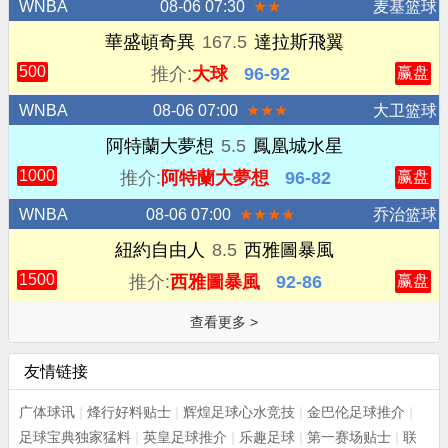
球
WNBA
08-06 07:30
★★
麦基篮球
華盛頓奇異
167.5
達拉斯飛翼
500
96-92
推介:
大球
赢盘
球
WNBA
08-06 07:00
★★★
大卫篮球
阿特蘭大夢想
5.5
鳳凰城水星
1000
96-82
推介:
阿特蘭大夢想
赢盘
球
WNBA
08-06 07:00
★★★★
乔治篮球
紐約自由人
8.5
西雅圖暴風
1500
92-86
推介:
西雅圖暴風
赢盘
查看更多 >
友情链接
广体球讯
|
烽行好料贴士
|
辉煌足球心水竞技
|
金巴伦足球推介
|
足球宝典独家猛料
|
英皇足球推介
|
乐趣足球
|
第一赛场贴士
|
联