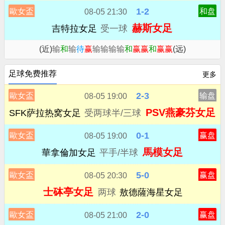
1-2
歐女盃
和盘
08-05 21:30
赫斯女足
吉特拉女足
受一球
(近)
输
和
输
待
赢
输
输
输
输
和
赢
赢
和
赢
赢
(远)
足球免费推荐
更多
2-3
歐女盃
输盘
08-05 19:00
PSV燕豪芬女足
SFK萨拉热窝女足
受两球半/三球
0-1
歐女盃
赢盘
08-05 19:00
馬模女足
華拿倫加女足
平手/半球
5-0
歐女盃
赢盘
08-05 20:30
士砵亭女足
两球
敖德薩海星女足
2-0
歐女盃
赢盘
08-05 21:00