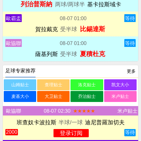
列治普斯納
两球/两球半
基卡拉斯域卡
歐霸盃
08-07 01:00
等待
比錫達斯
賀拉戴克
受半球
歐協聯
08-07 01:00
等待
夏積杜克
薩基列斯
受半球
足球专家推荐
更多
山姆贴士
查理贴士
洛克贴士
凯文大小
麦基大小
大卫贴士
乔治贴士
米卢贴士
士
歐協聯
08-07 02:30
★★★★★
米卢贴士
班查奴卡波拉斯
半球/一球
迪尼普羅加切夫
2000
等待
登录订阅