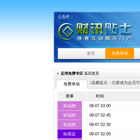
公告栏：
首页
免费单场
足球免费专区
返回首页
（温馨提示：注册成为会员可
免费单场
赛事
时间
歐協聯
08-07 03:00
歐協聯
08-07 02:45
歐協聯
08-07 02:30
歐霸盃
08-07 02:00